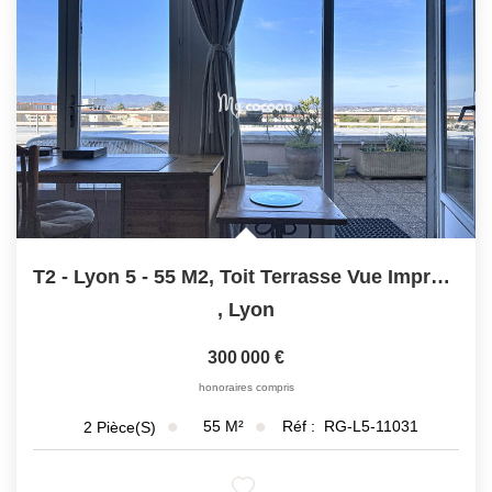
T2 - Lyon 5 - 55 M2, Toit Terrasse Vue Imprenable
,
Lyon
300 000 €
honoraires compris
55
M²
Réf :
RG-L5-11031
2
Pièce(s)