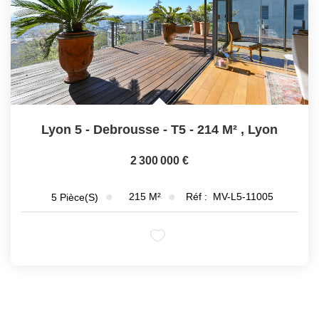
Lyon 5 - Debrousse - T5 - 214 M²
,
Lyon
2 300 000 €
215
M²
Réf :
MV-L5-11005
5
Pièce(s)