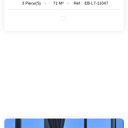
71
M²
Réf :
EB-L7-11047
3
Pièce(s)