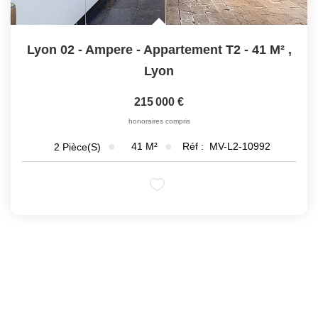
Lyon 02 - Ampere - Appartement T2 - 41 M²
,
Lyon
215 000 €
honoraires compris
41
M²
Réf :
MV-L2-10992
2
Pièce(s)