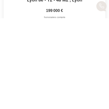
199 000 €
honoraires compris
48
M²
Réf :
RG-L8-10946
2
Pièce(s)