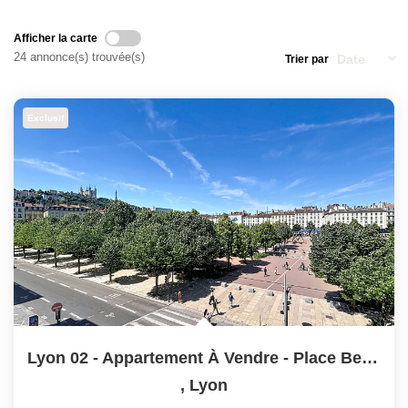
Qui Sommes-Nous
Nos Actualités
Afficher la carte
24 annonce(s) trouvée(s)
Trier par
Avis Clients
Exclusif
CONTACT
Lyon 02 - Appartement À Vendre - Place Bellecour - Vue...
,
Lyon