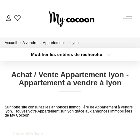
NOS BIENS
Accueil
A vendre
Appartement
Lyon
Nos Biens Vendus
Modifier les critères de recherche
Localisation
Type de bien
Localisation
Sélectionnez...
ESTIMATION IMMOBILIÈRE
Achat / Vente Appartement lyon -
Surface min
Budget max
Appartement a vendre à lyon
NOS PRESTATIONS
Plus de critères
Créer une alerte
CHASSE IMMOBILIÈRE
Sur notre site consultez les annonces immobilière de Appartement à vendre
lyon. Trouvez votre Appartement sur lyon grâce aux annonces immobilières
de My Cocoon.
NOTRE AGENCE
Immobilier lyon