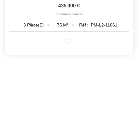
435 000 €
honoraires compris
75
M²
Réf :
PM-L2-11061
3
Pièce(s)