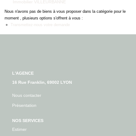
Qui Sommes-Nous
Immobilier VILLEURBANNE
Nos Actualités
Nous n'avons pas de biens à vous proposer dans la catégorie pour le
moment , plusieurs options s'offrent à vous :
Avis Clients
Transmettez-nous votre demande
CONTACT
L'AGENCE
16 Rue Franklin, 69002 LYON
Nous contacter
Présentation
NOS SERVICES
Estimer