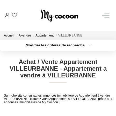
NOS BIENS
Accueil
A vendre
Appartement
VILLEURBANNE
Nos Biens Vendus
Modifier les critères de recherche
Localisation
Type de bien
Localisation
Sélectionnez...
ESTIMATION IMMOBILIÈRE
Achat / Vente Appartement
Surface min
Budget max
VILLEURBANNE - Appartement a
NOS PRESTATIONS
vendre à VILLEURBANNE
Plus de critères
Créer une alerte
CHASSE IMMOBILIÈRE
Sur notre site consultez les annonces immobilière de Appartement à vendre
VILLEURBANNE. Trouvez votre Appartement sur VILLEURBANNE grâce aux
annonces immobilières de My Cocoon.
NOTRE AGENCE