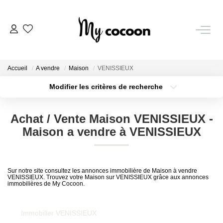
NOS BIENS
Accueil
A vendre
Maison
VENISSIEUX
Nos Biens Vendus
Modifier les critères de recherche
Localisation
Type de bien
Localisation
Sélectionnez...
ESTIMATION IMMOBILIÈRE
Achat / Vente Maison VENISSIEUX -
Surface min
Budget max
Maison a vendre à VENISSIEUX
NOS PRESTATIONS
Plus de critères
Créer une alerte
CHASSE IMMOBILIÈRE
Sur notre site consultez les annonces immobilière de Maison à vendre
VENISSIEUX. Trouvez votre Maison sur VENISSIEUX grâce aux annonces
immobilières de My Cocoon.
NOTRE AGENCE
Immobilier VENISSIEUX