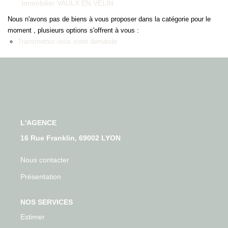
Qui Sommes-Nous
Immobilier VAULX EN VELIN
Nos Actualités
Nous n'avons pas de biens à vous proposer dans la catégorie pour le
moment , plusieurs options s'offrent à vous :
Avis Clients
Transmettez-nous votre demande
CONTACT
L'AGENCE
16 Rue Franklin, 69002 LYON
Nous contacter
Présentation
NOS SERVICES
Estimer