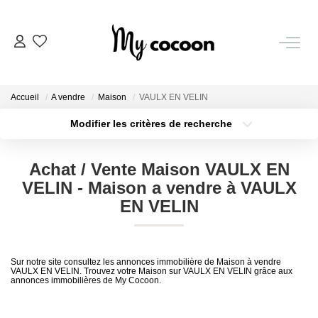
NOS BIENS
Accueil
A vendre
Maison
VAULX EN VELIN
Nos Biens Vendus
Modifier les critères de recherche
Localisation
Type de bien
Localisation
Sélectionnez...
ESTIMATION IMMOBILIÈRE
Achat / Vente Maison VAULX EN
Surface min
Budget max
VELIN - Maison a vendre à VAULX
NOS PRESTATIONS
EN VELIN
Plus de critères
Créer une alerte
CHASSE IMMOBILIÈRE
Sur notre site consultez les annonces immobilière de Maison à vendre
VAULX EN VELIN. Trouvez votre Maison sur VAULX EN VELIN grâce aux
annonces immobilières de My Cocoon.
NOTRE AGENCE