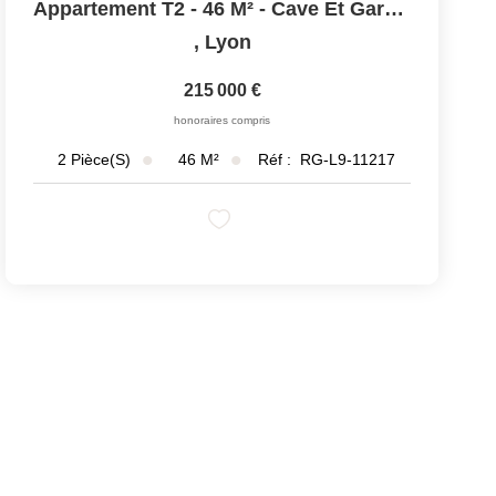
Appartement T2 - 46 M² - Cave Et Garage
,
Lyon
215 000 €
honoraires compris
46
M²
Réf :
RG-L9-11217
2
Pièce(s)