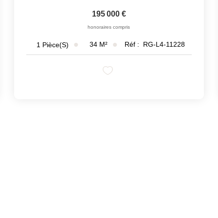
195 000 €
honoraires compris
34
M²
Réf :
RG-L4-11228
1
Pièce(s)