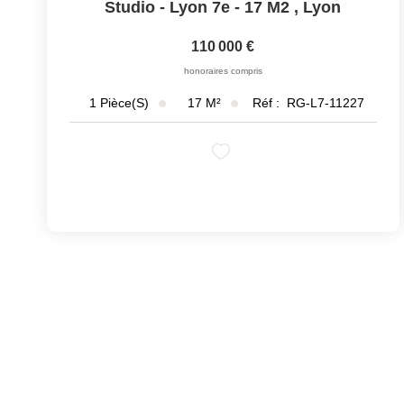
Studio - Lyon 7e - 17 M2
,
Lyon
110 000 €
honoraires compris
17
M²
Réf :
RG-L7-11227
1
Pièce(s)