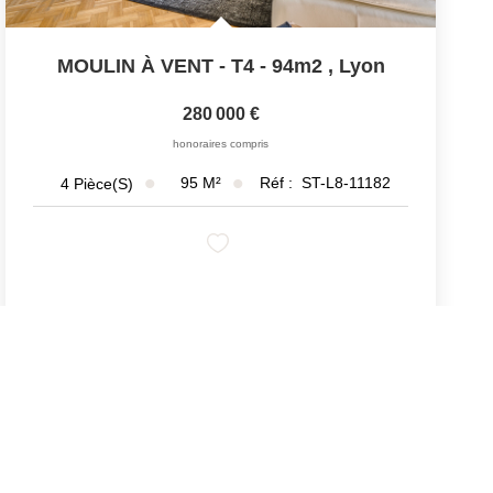
MOULIN À VENT - T4 - 94m2
,
Lyon
280 000 €
honoraires compris
95
M²
Réf :
ST-L8-11182
4
Pièce(s)