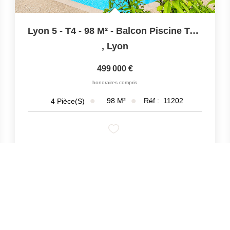
Lyon 5 - T4 - 98 M² - Balcon Piscine Tennis
,
Lyon
499 000 €
honoraires compris
98
M²
Réf :
11202
4
Pièce(s)