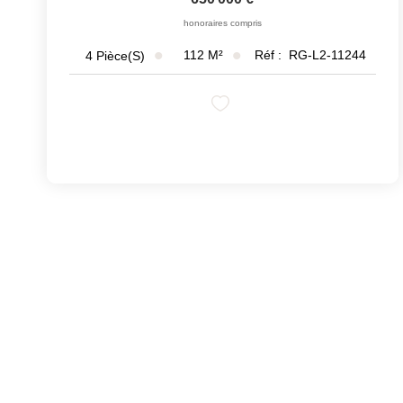
honoraires compris
112
M²
Réf :
RG-L2-11244
4
Pièce(s)