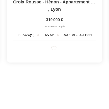
Croix Rousse - Hénon - Appartement T3 - 65m²
,
Lyon
319 000 €
honoraires compris
65
M²
Réf :
VD-L4-11221
3
Pièce(s)