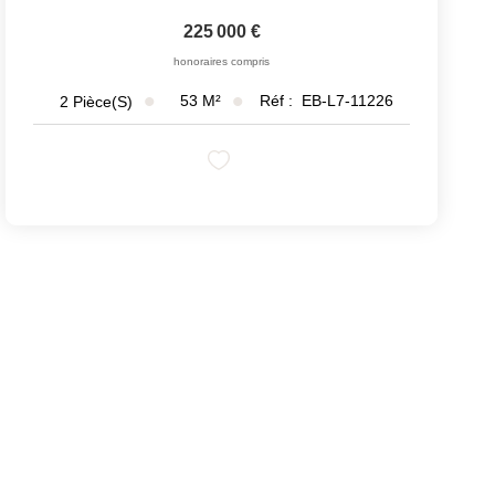
225 000 €
honoraires compris
53
M²
Réf :
EB-L7-11226
2
Pièce(s)