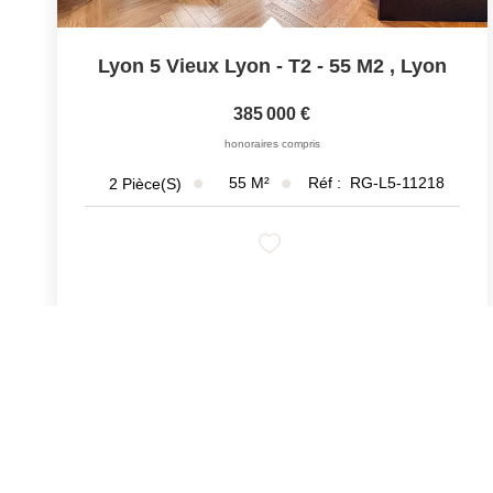
Lyon 5 Vieux Lyon - T2 - 55 M2
,
Lyon
385 000 €
honoraires compris
55
M²
Réf :
RG-L5-11218
2
Pièce(s)