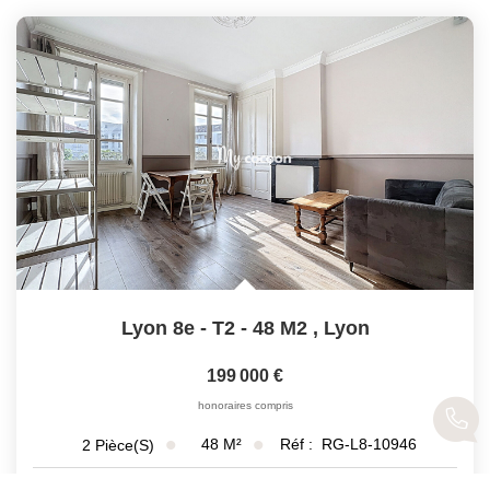
Lyon 8e - T2 - 48 M2
,
Lyon
199 000 €
honoraires compris
48
M²
Réf :
RG-L8-10946
2
Pièce(s)