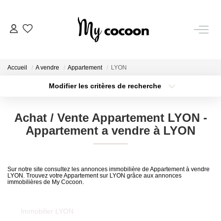
NOS BIENS
Accueil
A vendre
Appartement
LYON
Nos Biens Vendus
Modifier les critères de recherche
Localisation
Type de bien
Localisation
Sélectionnez...
ESTIMATION IMMOBILIÈRE
Achat / Vente Appartement LYON -
Surface min
Budget max
Appartement a vendre à LYON
NOS PRESTATIONS
Plus de critères
Créer une alerte
CHASSE IMMOBILIÈRE
Sur notre site consultez les annonces immobilière de Appartement à vendre
LYON. Trouvez votre Appartement sur LYON grâce aux annonces
immobilières de My Cocoon.
NOTRE AGENCE
Immobilier LYON