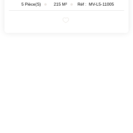
215
M²
Réf :
MV-L5-11005
5
Pièce(s)