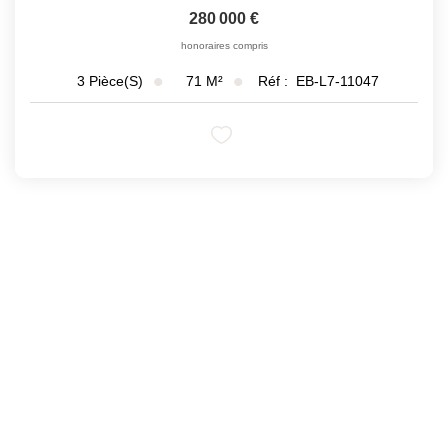
280 000 €
honoraires compris
71
M²
Réf :
EB-L7-11047
3
Pièce(s)