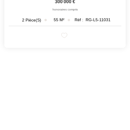
300 000 €
honoraires compris
55
M²
Réf :
RG-L5-11031
2
Pièce(s)