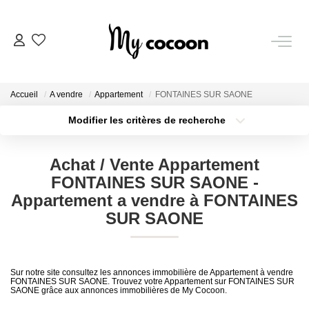
NOS BIENS
Accueil
A vendre
Appartement
FONTAINES SUR SAONE
Nos Biens Vendus
Modifier les critères de recherche
Localisation
Type de bien
Localisation
Sélectionnez...
ESTIMATION IMMOBILIÈRE
Achat / Vente Appartement
Surface min
Budget max
FONTAINES SUR SAONE -
NOS PRESTATIONS
Appartement a vendre à FONTAINES
Plus de critères
Créer une alerte
SUR SAONE
CHASSE IMMOBILIÈRE
Sur notre site consultez les annonces immobilière de Appartement à vendre
NOTRE AGENCE
FONTAINES SUR SAONE. Trouvez votre Appartement sur FONTAINES SUR
SAONE grâce aux annonces immobilières de My Cocoon.