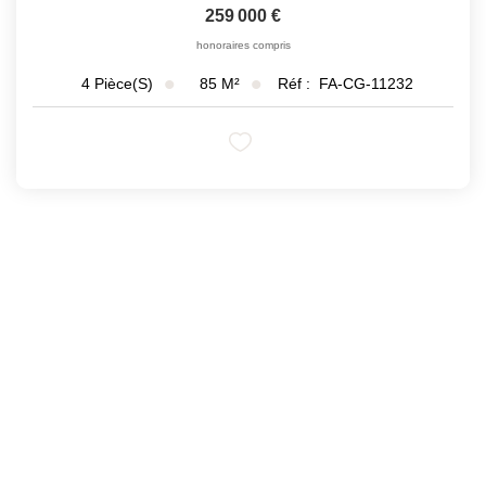
259 000 €
honoraires compris
85
M²
Réf :
FA-CG-11232
4
Pièce(s)