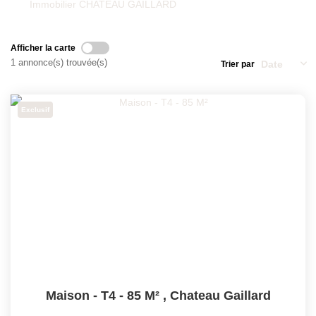
Qui Sommes-Nous
Immobilier CHATEAU GAILLARD
Nos Actualités
Avis Clients
Afficher la carte
1 annonce(s) trouvée(s)
Trier par
CONTACT
Exclusif
Maison - T4 - 85 M²
,
Chateau Gaillard