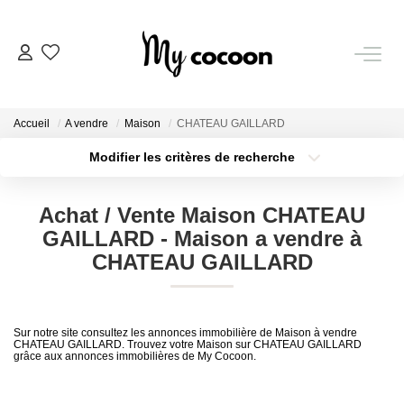
NOS BIENS
Accueil
A vendre
Maison
CHATEAU GAILLARD
Nos Biens Vendus
Modifier les critères de recherche
Localisation
Type de bien
Localisation
Sélectionnez...
ESTIMATION IMMOBILIÈRE
Achat / Vente Maison CHATEAU
Surface min
Budget max
GAILLARD - Maison a vendre à
NOS PRESTATIONS
CHATEAU GAILLARD
Plus de critères
Créer une alerte
CHASSE IMMOBILIÈRE
Sur notre site consultez les annonces immobilière de Maison à vendre
CHATEAU GAILLARD. Trouvez votre Maison sur CHATEAU GAILLARD
grâce aux annonces immobilières de My Cocoon.
NOTRE AGENCE