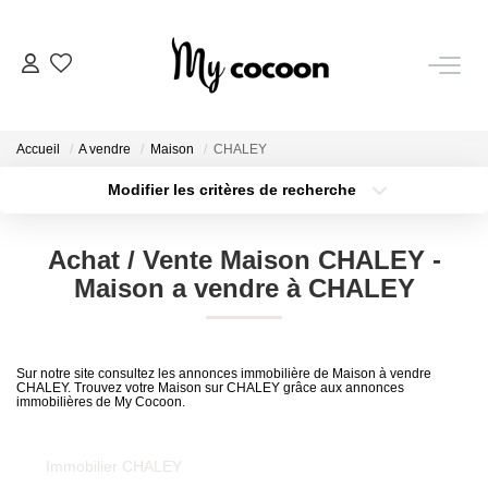
NOS BIENS
Accueil
A vendre
Maison
CHALEY
Nos Biens Vendus
Modifier les critères de recherche
Localisation
Type de bien
Localisation
Sélectionnez...
ESTIMATION IMMOBILIÈRE
Achat / Vente Maison CHALEY -
Surface min
Budget max
Maison a vendre à CHALEY
NOS PRESTATIONS
Plus de critères
Créer une alerte
CHASSE IMMOBILIÈRE
Sur notre site consultez les annonces immobilière de Maison à vendre
CHALEY. Trouvez votre Maison sur CHALEY grâce aux annonces
immobilières de My Cocoon.
NOTRE AGENCE
Immobilier CHALEY