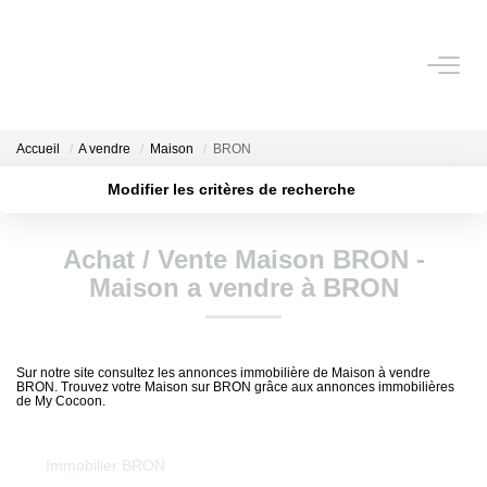
NOS BIENS
Accueil
A vendre
Maison
BRON
Nos Biens Vendus
Modifier les critères de recherche
Localisation
Type de bien
ESTIMATION IMMOBILIÈRE
Surface min
Budget max
Achat / Vente Maison BRON -
Maison a vendre à BRON
Plus de critères
Créer une alerte
NOS PRESTATIONS
CHASSE IMMOBILIÈRE
Sur notre site consultez les annonces immobilière de Maison à vendre
BRON. Trouvez votre Maison sur BRON grâce aux annonces immobilières
de My Cocoon.
NOTRE AGENCE
Immobilier BRON
Qui Sommes-Nous