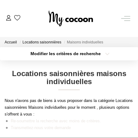
NOS BIENS
Accueil
Locations saisonnières
Maisons individuelles
Nos Biens Vendus
Modifier les critères de recherche
Localisation
Type de bien
Localisation
Sélectionnez...
ESTIMATION IMMOBILIÈRE
Locations saisonnières maisons
Surface min
Budget max
individuelles
NOS PRESTATIONS
Plus de critères
Créer une alerte
Nous n'avons pas de biens à vous proposer dans la catégorie Locations
CHASSE IMMOBILIÈRE
saisonnières Maisons individuelles pour le moment , plusieurs options
s'offrent à vous :
Re-soumettre la recherche avec moins de critères.
NOTRE AGENCE
Transmettez-nous votre demande