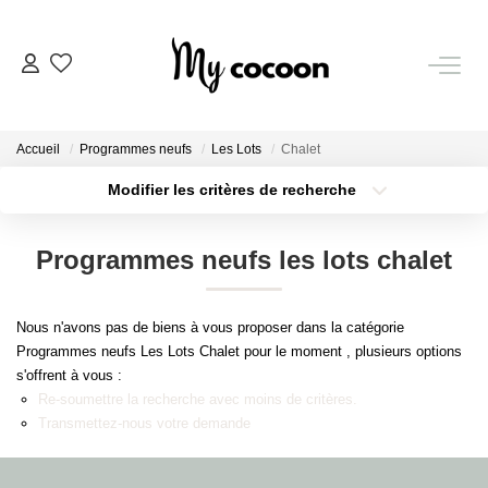
NOS BIENS
Accueil
Programmes neufs
Les Lots
Chalet
Nos Biens Vendus
Modifier les critères de recherche
Localisation
Type de bien
Localisation
Sélectionnez...
ESTIMATION IMMOBILIÈRE
Programmes neufs les lots chalet
Surface min
Budget max
NOS PRESTATIONS
Nous n'avons pas de biens à vous proposer dans la catégorie
Plus de critères
Créer une alerte
Programmes neufs Les Lots Chalet pour le moment , plusieurs options
CHASSE IMMOBILIÈRE
s'offrent à vous :
Re-soumettre la recherche avec moins de critères.
Transmettez-nous votre demande
NOTRE AGENCE