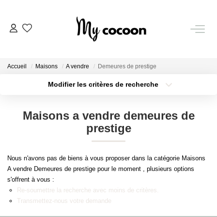
NOS BIENS
Accueil
Maisons
A vendre
Demeures de prestige
Nos Biens Vendus
Modifier les critères de recherche
Localisation
Type de bien
Localisation
Sélectionnez...
ESTIMATION IMMOBILIÈRE
Maisons a vendre demeures de
Surface min
Budget max
prestige
NOS PRESTATIONS
Plus de critères
Créer une alerte
Nous n'avons pas de biens à vous proposer dans la catégorie Maisons
CHASSE IMMOBILIÈRE
A vendre Demeures de prestige pour le moment , plusieurs options
s'offrent à vous :
Re-soumettre la recherche avec moins de critères.
NOTRE AGENCE
Transmettez-nous votre demande