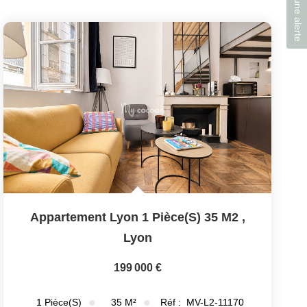
Créer une alerte
Appartement Lyon 1 Pièce(s) 35 M2
,
Lyon
199 000 €
35
M²
Réf :
MV-L2-11170
1
Pièce(s)