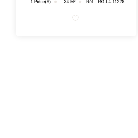
34
M²
Réf :
RG-L4-11228
1
Pièce(s)