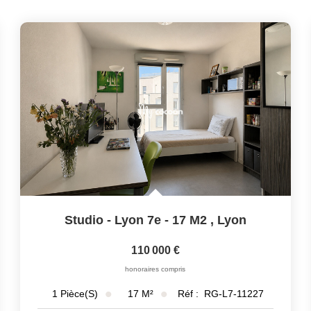
Studio - Lyon 7e - 17 M2
,
Lyon
110 000 €
honoraires compris
17
M²
Réf :
RG-L7-11227
1
Pièce(s)