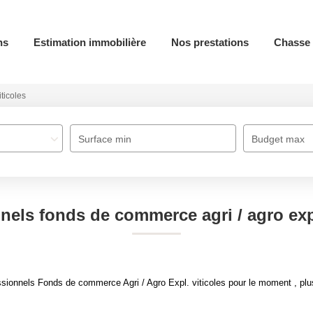
ns
Estimation immobilière
Nos prestations
Chasse 
iticoles
Surface min
Budget max
nels fonds de commerce agri / agro expl
ionnels Fonds de commerce Agri / Agro Expl. viticoles pour le moment , plusi