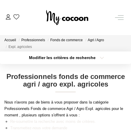
NOS BIENS
Accueil
Professionnels
Fonds de commerce
Agri / Agro
Nos Biens Vendus
Expl. agricoles
Modifier les critères de recherche
Localisation
Type de bien
ESTIMATION IMMOBILIÈRE
Localisation
Sélectionnez...
Professionnels fonds de commerce
NOS PRESTATIONS
Surface min
Budget max
agri / agro expl. agricoles
Plus de critères
Créer une alerte
CHASSE IMMOBILIÈRE
Nous n'avons pas de biens à vous proposer dans la catégorie
Professionnels Fonds de commerce Agri / Agro Expl. agricoles pour le
moment , plusieurs options s'offrent à vous :
NOTRE AGENCE
Re-soumettre la recherche avec moins de critères.
Transmettez-nous votre demande