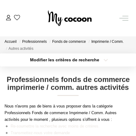
NOS BIENS
Accueil
Professionnels
Fonds de commerce
Imprimerie / Comm.
Nos Biens Vendus
Autres activités
Modifier les critères de recherche
Localisation
Type de bien
ESTIMATION IMMOBILIÈRE
Localisation
Sélectionnez...
Professionnels fonds de commerce
NOS PRESTATIONS
Surface min
Budget max
imprimerie / comm. autres activités
Plus de critères
Créer une alerte
CHASSE IMMOBILIÈRE
Nous n'avons pas de biens à vous proposer dans la catégorie
Professionnels Fonds de commerce Imprimerie / Comm. Autres
activités pour le moment , plusieurs options s'offrent à vous :
NOTRE AGENCE
Re-soumettre la recherche avec moins de critères.
Transmettez-nous votre demande