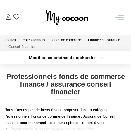
NOS BIENS
Accueil
Professionnels
Fonds de commerce
Finance / Assurance
Nos Biens Vendus
Conseil financier
Modifier les critères de recherche
Localisation
Type de bien
ESTIMATION IMMOBILIÈRE
Localisation
Sélectionnez...
Professionnels fonds de commerce
NOS PRESTATIONS
Surface min
Budget max
finance / assurance conseil
financier
Plus de critères
Créer une alerte
CHASSE IMMOBILIÈRE
Nous n'avons pas de biens à vous proposer dans la catégorie
Professionnels Fonds de commerce Finance / Assurance Conseil
NOTRE AGENCE
financier pour le moment , plusieurs options s'offrent à vous :
Re-soumettre la recherche avec moins de critères.