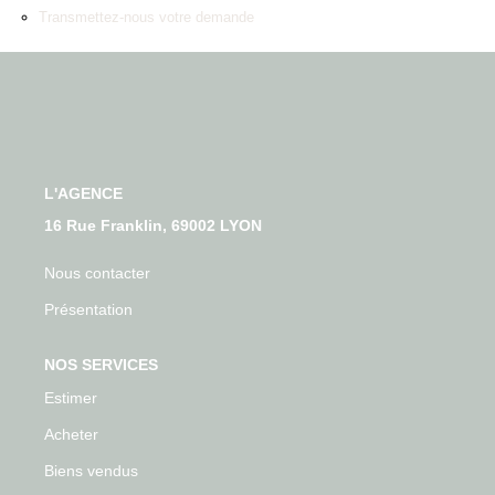
Qui Sommes-Nous
Transmettez-nous votre demande
Nos Actualités
Avis Clients
CONTACT
L'AGENCE
16 Rue Franklin, 69002 LYON
Nous contacter
Présentation
NOS SERVICES
Estimer
Acheter
Biens vendus