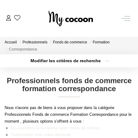
NOS BIENS
Accueil
Professionnels
Fonds de commerce
Formation
Nos Biens Vendus
Correspondance
Modifier les critères de recherche
Localisation
Type de bien
ESTIMATION IMMOBILIÈRE
Localisation
Sélectionnez...
Professionnels fonds de commerce
NOS PRESTATIONS
Surface min
Budget max
formation correspondance
Plus de critères
Créer une alerte
CHASSE IMMOBILIÈRE
Nous n'avons pas de biens à vous proposer dans la catégorie
Professionnels Fonds de commerce Formation Correspondance pour le
moment , plusieurs options s'offrent à vous :
NOTRE AGENCE
Re-soumettre la recherche avec moins de critères.
Transmettez-nous votre demande