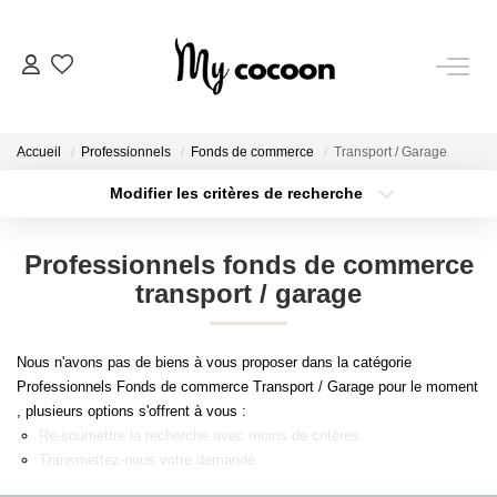
NOS BIENS
Accueil
Professionnels
Fonds de commerce
Transport / Garage
Nos Biens Vendus
Modifier les critères de recherche
Localisation
Type de bien
Localisation
Sélectionnez...
ESTIMATION IMMOBILIÈRE
Professionnels fonds de commerce
Surface min
Budget max
transport / garage
NOS PRESTATIONS
Plus de critères
Créer une alerte
Nous n'avons pas de biens à vous proposer dans la catégorie
CHASSE IMMOBILIÈRE
Professionnels Fonds de commerce Transport / Garage pour le moment
, plusieurs options s'offrent à vous :
Re-soumettre la recherche avec moins de critères.
NOTRE AGENCE
Transmettez-nous votre demande