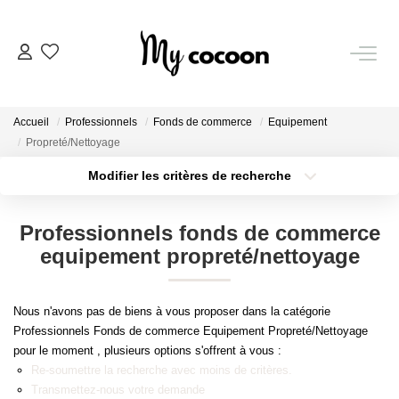
NOS BIENS
Accueil
Professionnels
Fonds de commerce
Equipement
Nos Biens Vendus
Propreté/Nettoyage
Modifier les critères de recherche
Localisation
Type de bien
ESTIMATION IMMOBILIÈRE
Localisation
Sélectionnez...
Professionnels fonds de commerce
NOS PRESTATIONS
Surface min
Budget max
equipement propreté/nettoyage
Plus de critères
Créer une alerte
CHASSE IMMOBILIÈRE
Nous n'avons pas de biens à vous proposer dans la catégorie
Professionnels Fonds de commerce Equipement Propreté/Nettoyage
pour le moment , plusieurs options s'offrent à vous :
NOTRE AGENCE
Re-soumettre la recherche avec moins de critères.
Transmettez-nous votre demande