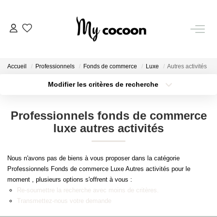
NOS BIENS
Accueil
Professionnels
Fonds de commerce
Luxe
Autres activités
Nos Biens Vendus
Modifier les critères de recherche
Localisation
Type de bien
Localisation
Sélectionnez...
ESTIMATION IMMOBILIÈRE
Professionnels fonds de commerce
Surface min
Budget max
luxe autres activités
NOS PRESTATIONS
Plus de critères
Créer une alerte
Nous n'avons pas de biens à vous proposer dans la catégorie
CHASSE IMMOBILIÈRE
Professionnels Fonds de commerce Luxe Autres activités pour le
moment , plusieurs options s'offrent à vous :
Re-soumettre la recherche avec moins de critères.
NOTRE AGENCE
Transmettez-nous votre demande