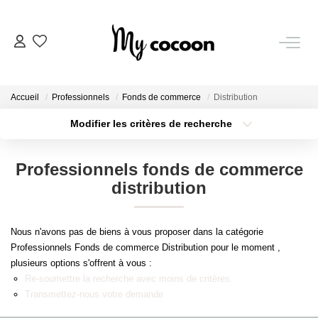
NOS BIENS
Accueil
Professionnels
Fonds de commerce
Distribution
Nos Biens Vendus
Modifier les critères de recherche
Localisation
Type de bien
Localisation
Sélectionnez...
ESTIMATION IMMOBILIÈRE
Professionnels fonds de commerce
Surface min
Budget max
distribution
NOS PRESTATIONS
Plus de critères
Créer une alerte
Nous n'avons pas de biens à vous proposer dans la catégorie
CHASSE IMMOBILIÈRE
Professionnels Fonds de commerce Distribution pour le moment ,
plusieurs options s'offrent à vous :
Re-soumettre la recherche avec moins de critères.
NOTRE AGENCE
Transmettez-nous votre demande