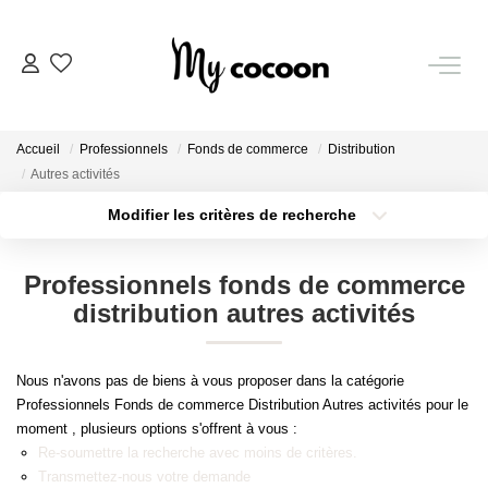
NOS BIENS
Accueil
Professionnels
Fonds de commerce
Distribution
Nos Biens Vendus
Autres activités
Modifier les critères de recherche
Localisation
Type de bien
ESTIMATION IMMOBILIÈRE
Localisation
Sélectionnez...
Professionnels fonds de commerce
NOS PRESTATIONS
Surface min
Budget max
distribution autres activités
Plus de critères
Créer une alerte
CHASSE IMMOBILIÈRE
Nous n'avons pas de biens à vous proposer dans la catégorie
Professionnels Fonds de commerce Distribution Autres activités pour le
moment , plusieurs options s'offrent à vous :
NOTRE AGENCE
Re-soumettre la recherche avec moins de critères.
Transmettez-nous votre demande