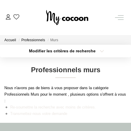
NOS BIENS
Accueil
Professionnels
Murs
Nos Biens Vendus
Modifier les critères de recherche
Localisation
Type de bien
Localisation
Sélectionnez...
ESTIMATION IMMOBILIÈRE
Professionnels murs
Surface min
Budget max
NOS PRESTATIONS
Nous n'avons pas de biens à vous proposer dans la catégorie
Plus de critères
Créer une alerte
Professionnels Murs pour le moment , plusieurs options s'offrent à vous
CHASSE IMMOBILIÈRE
:
Re-soumettre la recherche avec moins de critères.
Transmettez-nous votre demande
NOTRE AGENCE