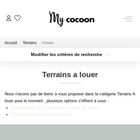
NOS BIENS
Accueil
Terrains
A louer
Nos Biens Vendus
Modifier les critères de recherche
Localisation
Type de bien
Localisation
Sélectionnez...
ESTIMATION IMMOBILIÈRE
Terrains a louer
Surface min
Budget max
NOS PRESTATIONS
Nous n'avons pas de biens à vous proposer dans la catégorie Terrains A
Plus de critères
Créer une alerte
louer pour le moment , plusieurs options s'offrent à vous :
CHASSE IMMOBILIÈRE
Re-soumettre la recherche avec moins de critères.
Transmettez-nous votre demande
NOTRE AGENCE