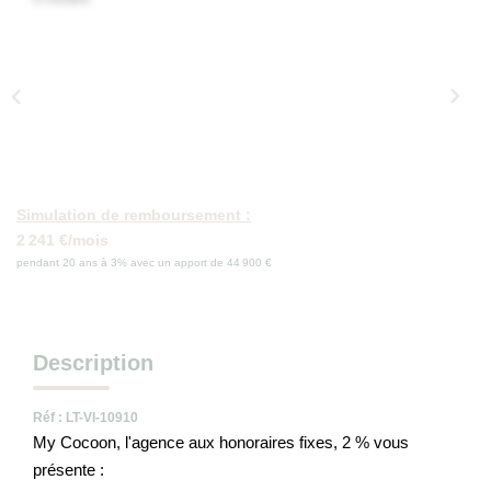
Qui Sommes-Nous
Nos Actualités
Avis Clients
CONTACT
Simulation de remboursement :
2 241 €/mois
pendant 20 ans à 3% avec un apport de 44 900 €
Description
Réf : LT-VI-10910
My Cocoon, l'agence aux honoraires fixes, 2 % vous
présente :