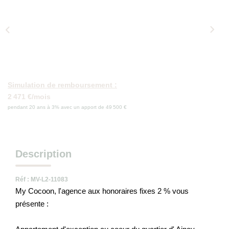
Qui Sommes-Nous
Nos Actualités
Avis Clients
CONTACT
Simulation de remboursement :
2 471 €/mois
pendant 20 ans à 3% avec un apport de 49 500 €
Description
Réf : MV-L2-11083
My Cocoon, l'agence aux honoraires fixes 2 % vous
présente :