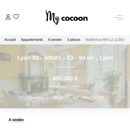
NOS BIENS
Accueil
Appartements
A vendre
3 pièces
Référence MV-L2-11083
Nos Biens Vendus
Lyon 02 - AINAY - T3 - 84 m²
,
Lyon
ESTIMATION IMMOBILIÈRE
495 000 €
NOS PRESTATIONS
honoraires compris
3
pièce(s)
•
84
m²
•
Réf : MV-L2-11083
CHASSE IMMOBILIÈRE
NOTRE AGENCE
A vendre