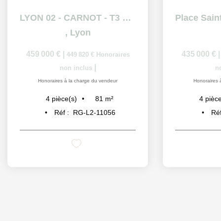
LYON 02 - CARNOT - T3 bis - 81.04 m2
,
Lyon
459 000 €
|
435 000 €
449 820 €
Honoraires
|
non inclus
n
Honoraires à la charge du vendeur
Honoraires 
81
m²
4
pièce(s)
4
pièce
Réf :
RG-L2-11056
Réf