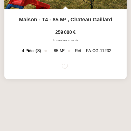
Maison - T4 - 85 M²
,
Chateau Gaillard
259 000 €
honoraires compris
85
M²
Réf :
FA-CG-11232
4
Pièce(s)