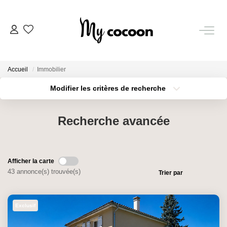
NOS BIENS
Accueil
Immobilier
Nos Biens Vendus
Modifier les critères de recherche
Localisation
Type de bien
Localisation
Sélectionnez...
ESTIMATION IMMOBILIÈRE
Recherche avancée
Surface min
Budget max
NOS PRESTATIONS
Plus de critères
Créer une alerte
Afficher la carte
CHASSE IMMOBILIÈRE
43 annonce(s) trouvée(s)
Trier par
NOTRE AGENCE
Exclusif