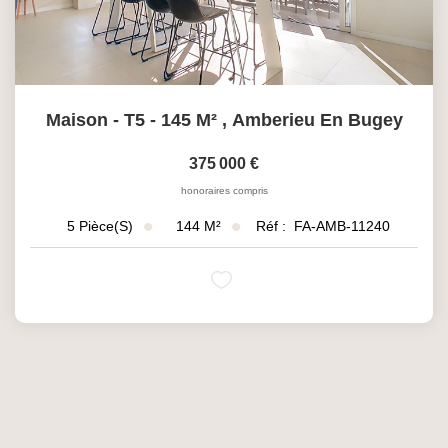
Maison - T5 - 145 M²
,
Amberieu En Bugey
375 000 €
honoraires compris
144
M²
Réf :
FA-AMB-11240
5
Pièce(s)