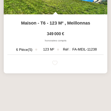
Maison - T6 - 123 M²
,
Meillonnas
349 000 €
honoraires compris
123
M²
Réf :
FA-MEIL-11238
6
Pièce(s)