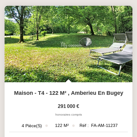
Maison - T4 - 122 M²
,
Amberieu En Bugey
291 000 €
honoraires compris
122
M²
Réf :
FA-AM-11237
4
Pièce(s)