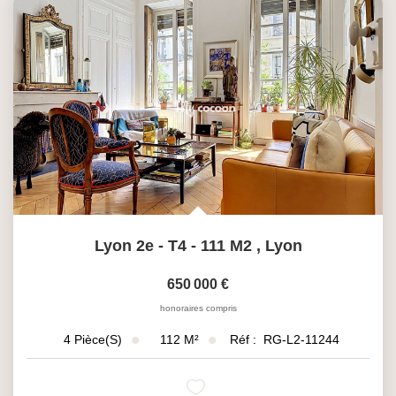
Lyon 2e - T4 - 111 M2
,
Lyon
650 000 €
honoraires compris
112
M²
Réf :
RG-L2-11244
4
Pièce(s)