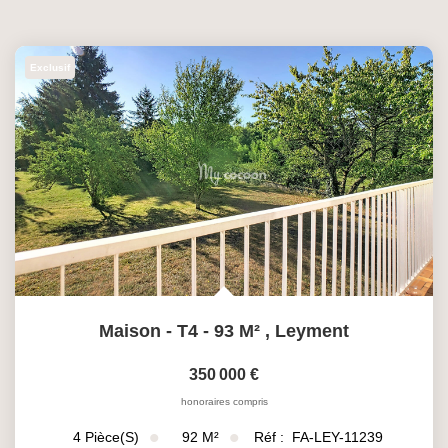
Exclusif
Maison - T4 - 93 M²
,
Leyment
350 000 €
honoraires compris
92
M²
Réf :
FA-LEY-11239
4
Pièce(s)