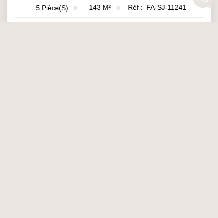
143
M²
Réf :
FA-SJ-11241
5
Pièce(s)
1
2
3
4
5
Suivante