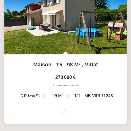
Qui Sommes-Nous
Nos Actualités
Avis Clients
CONTACT
Maison - T5 - 98 M²
,
Viriat
270 000 €
honoraires compris
99
M²
Réf :
MB-VIRI-11246
5
Pièce(s)