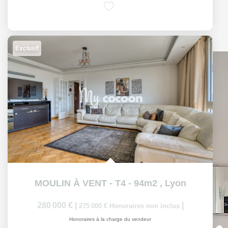
Exclusif
MOULIN À VENT - T4 - 94m2
,
Lyon
280 000 €
|
|
275 000 €
Honoraires non inclus
Honoraires à la charge du vendeur