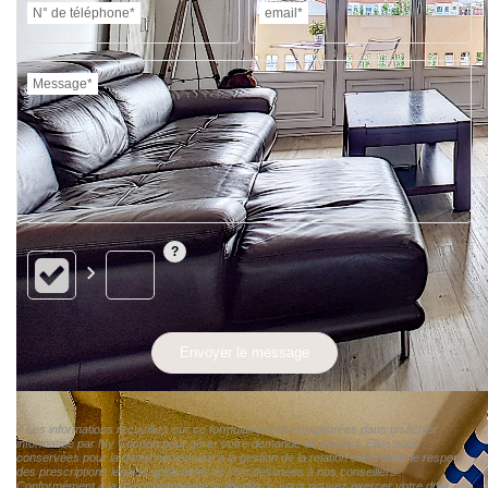
N° de téléphone*
email*
Message*
Envoyer le message
« Les informations recueillies sur ce formulaire sont enregistrées dans un fichier
informatisé par My Cocoon pour gérer votre demande de contact. Elles sont
conservées pour la durée nécessaire à la gestion de la relation client dans le respect
des prescriptions légales applicables et sont destinées à nos conseillers
Conformément à la loi « informatique et libertés », vous pouvez exercer votre droit