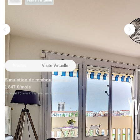
Vendu
Visite Virtuelle
Nos Actualités
Avis Clients
CONTACT
Photos
Visite Virtuelle
Simulation de remboursement :
1 847 €/mois
pendant 20 ans à 3% avec un apport de 37 000 €
Description
Réf : 1125
My Cocoon, l'agence aux honoraires fixes 2% vous
présente :