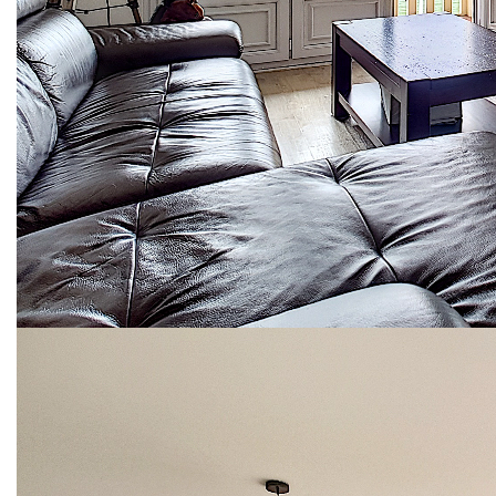
Dans le quartier prisé de Montchat, rue Jeanne d'Arc à
deux pas du parc Bazin, vue imprenable pour ce bel
appartement traversant Nord-Sud, type 4 rénové d'une
surface de 78,2 m² au 6e étage sur 7. A 5 mn à pied du
tram T3, en 2 arrêts à la gare Part-Dieu.
Excellente distribution, il se compose : d'une entrée avec
placards, une pièce de vie lumineuse orientée sud de 29 m²
avec climatisation réversible, donnant sur un balcon à vivre
de 7 m² plein Sud avec vue dégagée, sans vis-à-vis
donnant sur cour de copropriété, une cuisine indépendante
équipée et aménagée, une salle d'eau, 2 grandes chambres
avec placards donnant sur rue calme (quartier résidentiel),
Wc séparés. Possible de faire une 3e chambre dans le
séjour (initialement sous cet aménagement). Une grande
cave complète ce bien.
Garage fermé en sus
Entièrement rénové en 2017
Copropriété de 1965, avec bel espace vert, local à vélos et