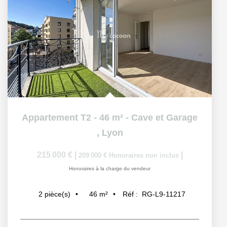
Appartement T2 - 46 m² - Cave et Garage
,
Lyon
215 000 €
|
|
209 000 €
Honoraires non inclus
Honoraires à la charge du vendeur
46
m²
Réf :
RG-L9-11217
2
pièce(s)