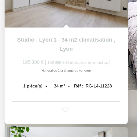
Studio - Lyon 1 - 34 m2 climatisation
,
Lyon
195 000 €
|
|
189 000 €
Honoraires non inclus
Honoraires à la charge du vendeur
34
m²
Réf :
RG-L4-11228
1
pièce(s)