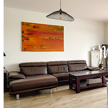
parking pour les invités devant l'immeuble.
Ses atouts : Secteur prisé, pas de vis-à-vis, lumineux,
calme, commodités immédiates (transport tram T3, métro
Grange blanche, commerces, écoles...), rénovation récente
de qualité, vue dégagée
Visite virtuelle disponible
Charges annuelles : 2040 euros (chauffage, eau froide,
ascenseur, entretien des communs et espaces verts)
Bien soumis au régime de la copropriété
Copropriété de 21 lots d'habitation
Taxe foncière : 1035€
DPE : D
(Aucune procédure en cours)
Prix : 370 000 euros Honoraires Charge Vendeur 2%
(garage fermé en sus)
Contact Alisson Grember 06 26 81 44 68
Agent commercial RSAC 877976407
MY COCOON : 16 rue Franklin, 69002 LYON.