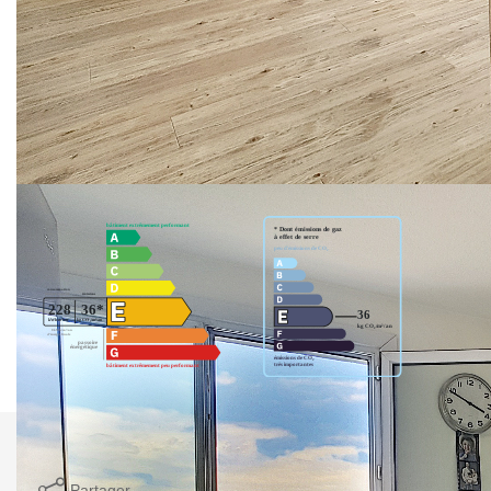
www.mycocoon-lyon.com
**
Honoraires à la charge du vendeur
Nos honoraires
Nous contacter
Diagnostics énergétiques
Imprimer
Partager