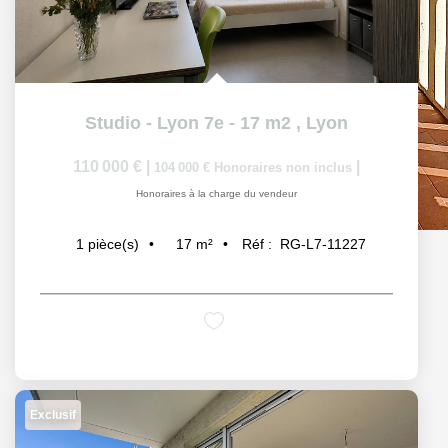
Studio - Lyon 7e - 17 m2
,
Lyon
110 000 €
|
|
104 000 €
Honoraires non inclus
Honoraires à la charge du vendeur
17
m²
Réf :
RG-L7-11227
1
pièce(s)
Exclusif