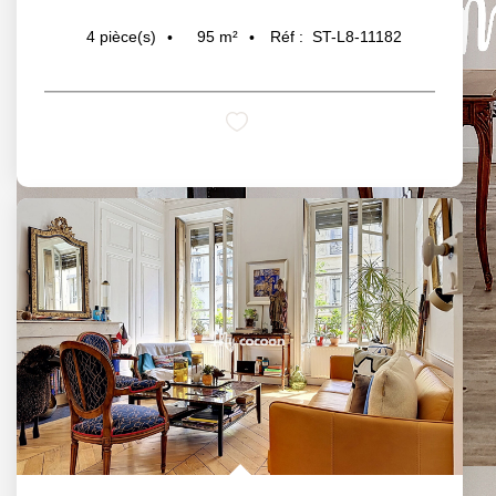
95
m²
Réf :
ST-L8-11182
4
pièce(s)