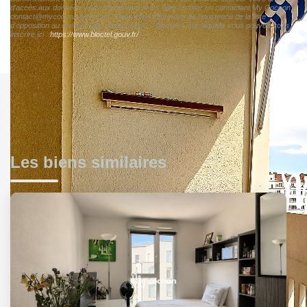
d'accès aux données vous concernant et les faire rectifier en contactant My Cocoon
contact@mycocoon-lyon.com. Nous vous informons de l'existence de la liste
d'opposition au démarchage téléphonique « Bloctel », sur laquelle vous pouvez vous
inscrire ici :
https://www.bloctel.gouv.fr/
»
Les biens similaires