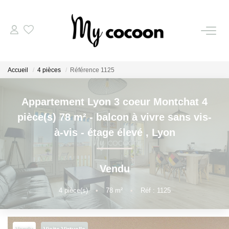
NOS BIENS
Accueil
4 pièces
Référence 1125
Nos Biens Vendus
Appartement Lyon 3 coeur Montchat 4
ESTIMATION IMMOBILIÈRE
pièce(s) 78 m² - balcon à vivre sans vis-
à-vis - étage élevé
,
Lyon
NOS PRESTATIONS
Vendu
CHASSE IMMOBILIÈRE
4
pièce(s)
•
78
m²
•
Réf : 1125
NOTRE AGENCE
Qui Sommes-Nous