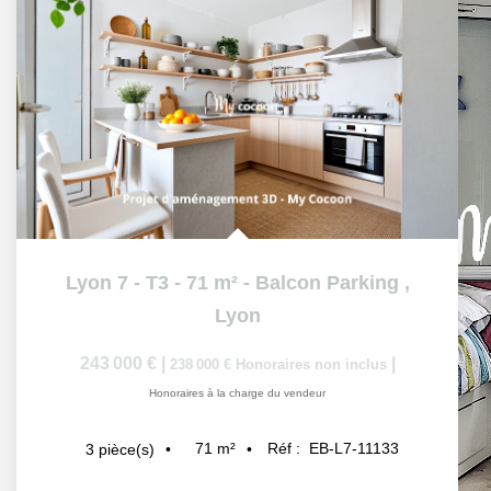
Lyon 7 - T3 - 71 m² - Balcon Parking
,
Lyon
243 000 €
|
|
238 000 €
Honoraires non inclus
Honoraires à la charge du vendeur
71
m²
Réf :
EB-L7-11133
3
pièce(s)