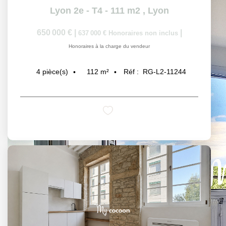
Lyon 2e - T4 - 111 m2
,
Lyon
650 000 €
|
|
637 000 €
Honoraires non inclus
Honoraires à la charge du vendeur
112
m²
Réf :
RG-L2-11244
4
pièce(s)