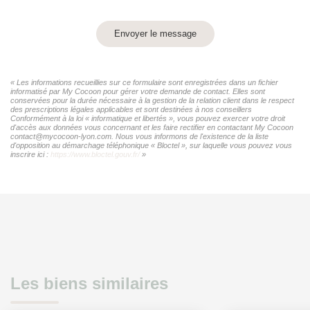
Envoyer le message
« Les informations recueillies sur ce formulaire sont enregistrées dans un fichier
informatisé par My Cocoon pour gérer votre demande de contact. Elles sont
conservées pour la durée nécessaire à la gestion de la relation client dans le respect
des prescriptions légales applicables et sont destinées à nos conseillers
Conformément à la loi « informatique et libertés », vous pouvez exercer votre droit
d'accès aux données vous concernant et les faire rectifier en contactant My Cocoon
contact@mycocoon-lyon.com. Nous vous informons de l'existence de la liste
d'opposition au démarchage téléphonique « Bloctel », sur laquelle vous pouvez vous
inscrire ici :
https://www.bloctel.gouv.fr/
»
Les biens similaires