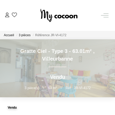
NOS BIENS
Accueil
3 pièces
Référence JR-VI-4172
Nos Biens Vendus
Gratte Ciel - Type 3 - 63.01m²
,
ESTIMATION IMMOBILIÈRE
Villeurbanne
NOS PRESTATIONS
Vendu
CHASSE IMMOBILIÈRE
3
pièce(s)
•
63
m²
•
Réf : JR-VI-4172
NOTRE AGENCE
Vendu