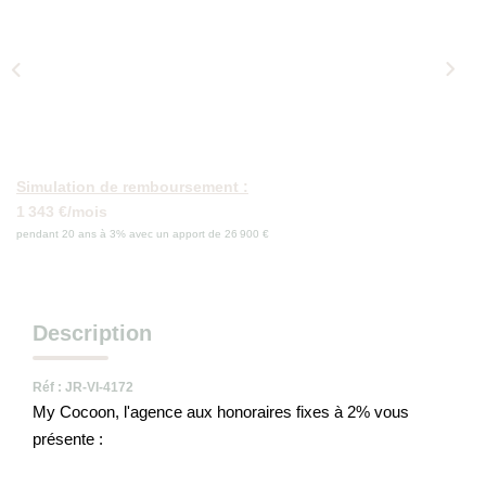
Qui Sommes-Nous
Nos Actualités
Avis Clients
CONTACT
Simulation de remboursement :
1 343 €/mois
pendant 20 ans à 3% avec un apport de 26 900 €
Description
Réf : JR-VI-4172
My Cocoon, l'agence aux honoraires fixes à 2% vous
présente :