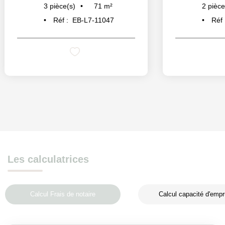
53
m²
2
pièce(s)
3
pièc
Réf :
EB-L7-11226
Réf
Les calculatrices
Calcul Frais de notaire
Calcul capacité d'empr