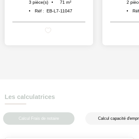
71
m²
3
pièce(s)
2
pièc
Réf :
EB-L7-11047
Réf
Les calculatrices
Calcul Frais de notaire
Calcul capacité d'empr