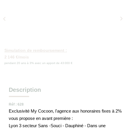
Qui Sommes-Nous
Nos Actualités
Avis Clients
CONTACT
Simulation de remboursement :
2 146 €/mois
pendant 20 ans à 3% avec un apport de 43 000 €
Description
Réf : 628
Exclusivité My Cocoon, l'agence aux honoraires fixes à 2%
vous propose en avant première :
Lyon 3 secteur Sans -Souci - Dauphiné - Dans une