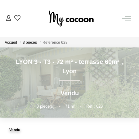
NOS BIENS
Accueil
3 pièces
Référence 628
Nos Biens Vendus
LYON 3 - T3 - 72 m² - terrasse 60m²
,
ESTIMATION IMMOBILIÈRE
Lyon
NOS PRESTATIONS
Vendu
CHASSE IMMOBILIÈRE
3
pièce(s)
•
71
m²
•
Réf : 628
NOTRE AGENCE
Vendu