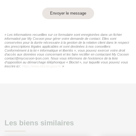
Envoyer le message
« Les informations recueillies sur ce formulaire sont enregistrées dans un fichier
informatisé par My Cocoon pour gérer votre demande de contact. Elles sont
conservées pour la durée nécessaire à la gestion de la relation client dans le respect
des prescriptions légales applicables et sont destinées à nos conseillers
Conformément à la loi « informatique et libertés », vous pouvez exercer votre droit
d'accès aux données vous concernant et les faire rectifier en contactant My Cocoon
contact@mycocoon-lyon.com. Nous vous informons de l'existence de la liste
d'opposition au démarchage téléphonique « Bloctel », sur laquelle vous pouvez vous
inscrire ici :
https://www.bloctel.gouv.fr/
»
Les biens similaires