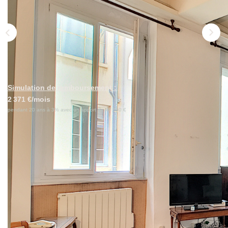
Nos Actualités
Avis Clients
CONTACT
Simulation de remboursement :
2 371 €/mois
pendant 20 ans à 3% avec un apport de 47 500 €
Description
Réf : 164
My Cocoon, l'agence aux honoraires à 2% vous présente :
Emplacement exceptionnel, au pied de la Place Antoine
Vollon, quartier Ainay. Dans une copropriété de standing, en