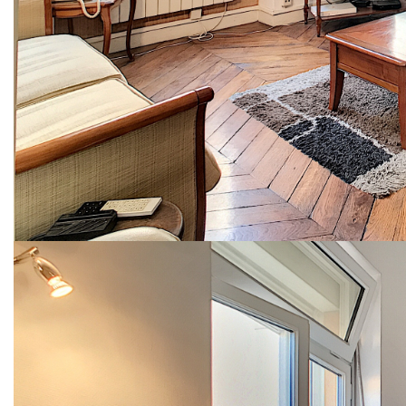
étage élevé, au calme absolu et lumineux, venez vite visiter
ce type 3 atypique et chaleureux de 82 m². Composé d'un
séjour et d'une salle à manger de 22 et 26 m², cuisine
indépendante équipée et aménagée. Une chambre
d'environ 11 m² et un "bureau" ou "petite chambre" de
presque 6 m². Salle d'eau. Vue sur les toits, avec un aperçu
de la basilique de Fourvière !
Cheminées fonctionnelles, parquets, boiseries ... enfin, une
grande cave voûtée de 13 m² en sous-sol complète ce
bien.
DPE : en attente
Prix: 475 000 euros honoraires charge vendeur
Charges annuelles: 1316 euros.
Nombres lots dans la copropriété: 12.
MY COCOON : 28 rue Neuve 69002 LYON.
www.mycocoon-lyon.com
**
Honoraires à la charge du vendeur
Nos honoraires
Nous contacter