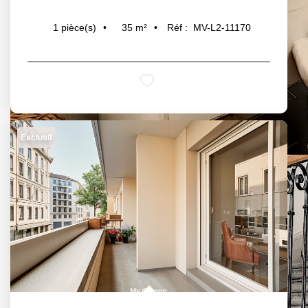
35
m²
Réf :
MV-L2-11170
1
pièce(s)
Exclusif