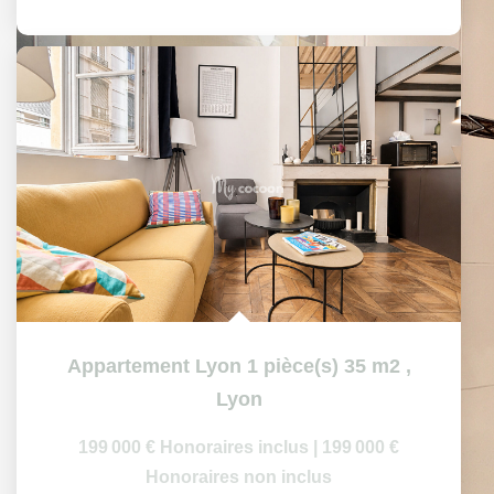
Appartement Lyon 1 pièce(s) 35 m2
,
Lyon
199 000 €
Honoraires inclus
|
199 000 €
Honoraires non inclus