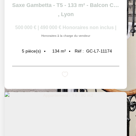
Saxe Gambetta - T5 - 133 m² - Balcon Cave
,
Lyon
500 000 €
|
490 000 €
Honoraires non inclus
|
Honoraires à la charge du vendeur
134
m²
Réf :
GC-L7-11174
5
pièce(s)