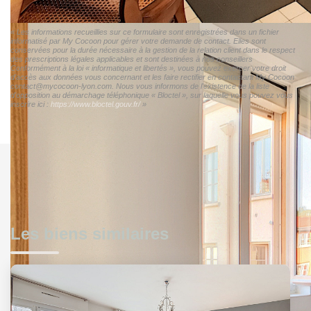
« Les informations recueillies sur ce formulaire sont enregistrées dans un fichier
informatisé par My Cocoon pour gérer votre demande de contact. Elles sont
conservées pour la durée nécessaire à la gestion de la relation client dans le respect
des prescriptions légales applicables et sont destinées à nos conseillers
Conformément à la loi « informatique et libertés », vous pouvez exercer votre droit
d'accès aux données vous concernant et les faire rectifier en contactant My Cocoon
contact@mycocoon-lyon.com. Nous vous informons de l'existence de la liste
d'opposition au démarchage téléphonique « Bloctel », sur laquelle vous pouvez vous
inscrire ici :
https://www.bloctel.gouv.fr/
»
Les biens similaires