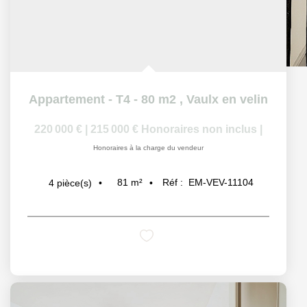
Appartement - T4 - 80 m2
,
Vaulx en velin
220 000 €
|
215 000 €
Honoraires non inclus
|
Honoraires à la charge du vendeur
81
m²
Réf :
EM-VEV-11104
4
pièce(s)