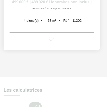
499 000 €
|
489 020 €
Honoraires non inclus
|
Honoraires à la charge du vendeur
98
m²
Réf :
11202
4
pièce(s)
Les calculatrices
Calcul Frais de notaire