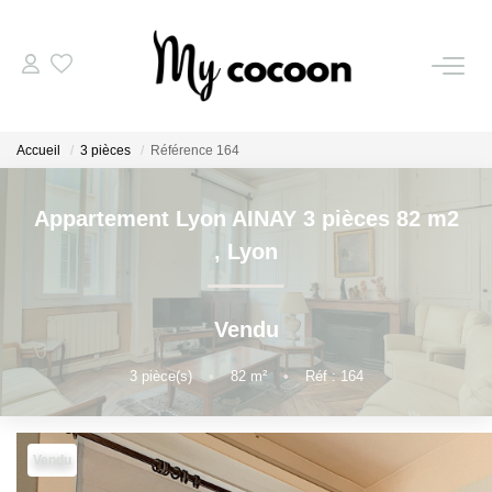
NOS BIENS
Accueil
3 pièces
Référence 164
Nos Biens Vendus
Appartement Lyon AINAY 3 pièces 82 m2
ESTIMATION IMMOBILIÈRE
,
Lyon
NOS PRESTATIONS
Vendu
CHASSE IMMOBILIÈRE
3
pièce(s)
•
82
m²
•
Réf : 164
NOTRE AGENCE
Vendu
Qui Sommes-Nous