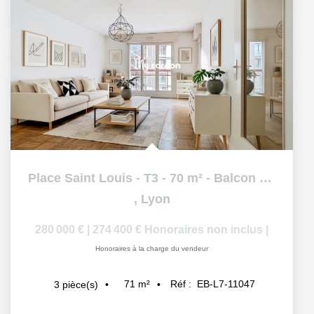
Place Saint Louis - T3 - 70 m² - Balcon Cave
,
Lyon
280 000 €
|
274 400 €
Honoraires non inclus
|
Honoraires à la charge du vendeur
71
m²
Réf :
EB-L7-11047
3
pièce(s)