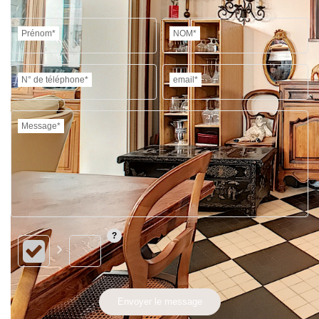
Prénom*
NOM*
N° de téléphone*
email*
Message*
Envoyer le message