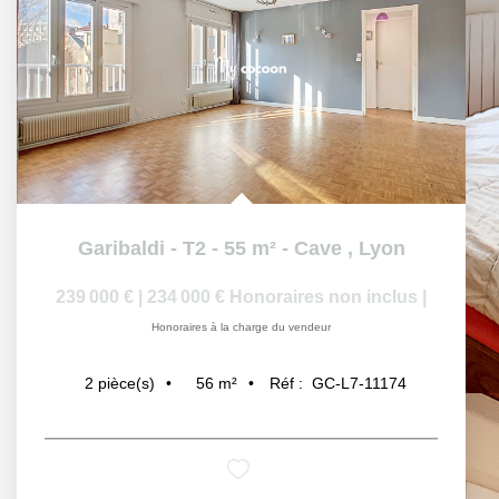
Garibaldi - T2 - 55 m² - Cave
,
Lyon
239 000 €
|
234 000 €
Honoraires non inclus
|
Honoraires à la charge du vendeur
56
m²
Réf :
GC-L7-11174
2
pièce(s)