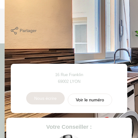
Imprimer
Partager
Calculer mon budget
16 Rue Franklin
69002
LYON
Nous écrire
Voir le numéro
Votre Conseiller :