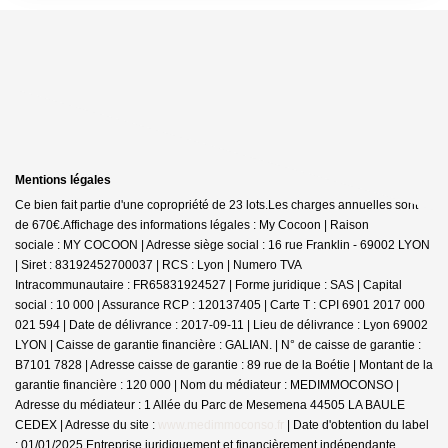
Mentions légales
Ce bien fait partie d'une copropriété de 23 lots.Les charges annuelles sont
de 670€.
Affichage des informations légales : My Cocoon | Raison
sociale : MY COCOON | Adresse siège social : 16 rue Franklin - 69002 LYON
| Siret : 83192452700037 | RCS : Lyon | Numero TVA
Intracommunautaire : FR65831924527 | Forme juridique : SAS | Capital
social : 10 000 | Assurance RCP : 120137405 |
Carte T : CPI 6901 2017 000
021 594 | Date de délivrance : 2017-09-11 | Lieu de délivrance : Lyon 69002
LYON | Caisse de garantie financière : GALIAN. | N° de caisse de garantie :
B7101 7828 | Adresse caisse de garantie : 89 rue de la Boétie | Montant de la
garantie financière : 120 000 | Nom du médiateur : MEDIMMOCONSO |
Adresse du médiateur : 1 Allée du Parc de Mesemena 44505 LA BAULE
CEDEX | Adresse du site :
www.medimmoconso.fr
| Date d'obtention du label
: 01/01/2025
Entreprise juridiquement et financièrement indépendante