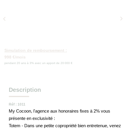
Qui Sommes-Nous
Nos Actualités
Avis Clients
CONTACT
Simulation de remboursement :
998 €/mois
pendant 20 ans à 3% avec un apport de 20 000 €
Description
Réf : 1011
My Cocoon, l'agence aux honoraires fixes à 2% vous
présente en exclusivité :
Totem - Dans une petite copropriété bien entretenue, venez