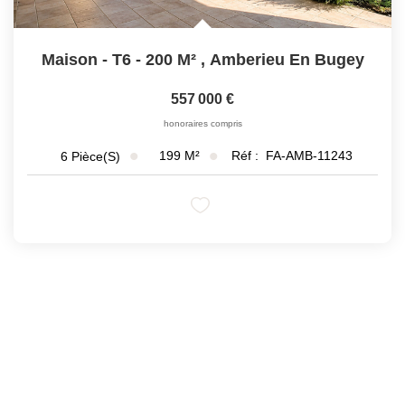
Maison - T6 - 200 M²
,
Amberieu En Bugey
557 000 €
honoraires compris
199
M²
Réf :
FA-AMB-11243
6
Pièce(s)