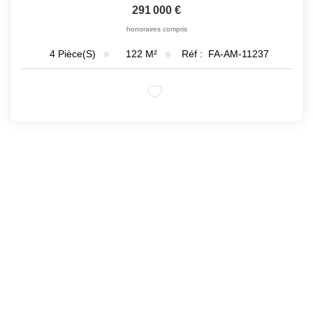
291 000 €
honoraires compris
122
M²
Réf :
FA-AM-11237
4
Pièce(s)