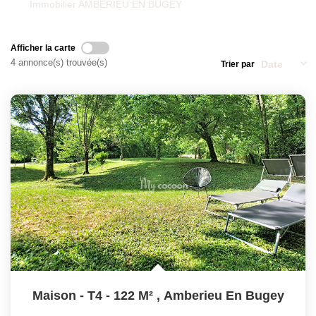
Qui Sommes-Nous
Immobilier AMBERIEU EN BUGEY
Nos Actualités
Avis Clients
Afficher la carte
4 annonce(s) trouvée(s)
Trier par
CONTACT
Maison - T4 - 122 M²
,
Amberieu En Bugey