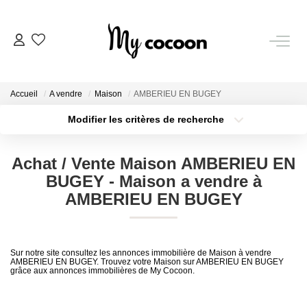
NOS BIENS
Accueil
A vendre
Maison
AMBERIEU EN BUGEY
Nos Biens Vendus
Modifier les critères de recherche
Localisation
Type de bien
Localisation
Sélectionnez...
ESTIMATION IMMOBILIÈRE
Achat / Vente Maison AMBERIEU EN
Surface min
Budget max
BUGEY - Maison a vendre à
NOS PRESTATIONS
AMBERIEU EN BUGEY
Plus de critères
Créer une alerte
CHASSE IMMOBILIÈRE
Sur notre site consultez les annonces immobilière de Maison à vendre
AMBERIEU EN BUGEY. Trouvez votre Maison sur AMBERIEU EN BUGEY
grâce aux annonces immobilières de My Cocoon.
NOTRE AGENCE