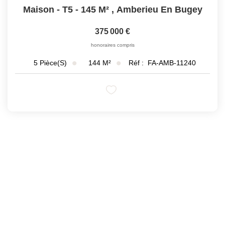
Maison - T5 - 145 M²
,
Amberieu En Bugey
375 000 €
honoraires compris
144
M²
Réf :
FA-AMB-11240
5
Pièce(s)