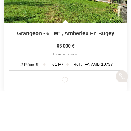
Grangeon - 61 M²
,
Amberieu En Bugey
65 000 €
honoraires compris
61
M²
Réf :
FA-AMB-10737
2
Pièce(s)