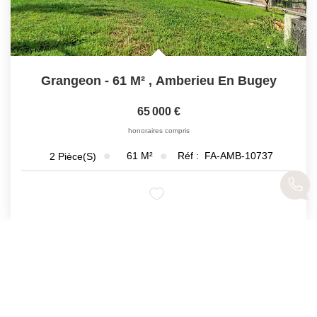
Grangeon - 61 M²
,
Amberieu En Bugey
65 000 €
honoraires compris
61
M²
Réf :
FA-AMB-10737
2
Pièce(s)