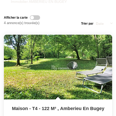
Qui Sommes-Nous
Immobilier AMBERIEU EN BUGEY
Nos Actualités
Avis Clients
Afficher la carte
4 annonce(s) trouvée(s)
Trier par
CONTACT
Maison - T4 - 122 M²
,
Amberieu En Bugey