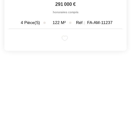
291 000 €
honoraires compris
122
M²
Réf :
FA-AM-11237
4
Pièce(s)