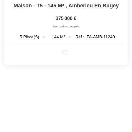
Maison - T5 - 145 M²
,
Amberieu En Bugey
375 000 €
honoraires compris
144
M²
Réf :
FA-AMB-11240
5
Pièce(s)