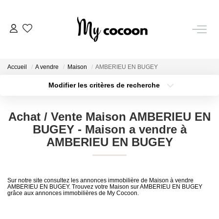
NOS BIENS
Accueil
A vendre
Maison
AMBERIEU EN BUGEY
Nos Biens Vendus
Modifier les critères de recherche
Localisation
Type de bien
Localisation
Sélectionnez...
ESTIMATION IMMOBILIÈRE
Achat / Vente Maison AMBERIEU EN
Surface min
Budget max
BUGEY - Maison a vendre à
NOS PRESTATIONS
AMBERIEU EN BUGEY
Plus de critères
Créer une alerte
CHASSE IMMOBILIÈRE
Sur notre site consultez les annonces immobilière de Maison à vendre
AMBERIEU EN BUGEY. Trouvez votre Maison sur AMBERIEU EN BUGEY
grâce aux annonces immobilières de My Cocoon.
NOTRE AGENCE