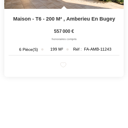
Maison - T6 - 200 M²
,
Amberieu En Bugey
557 000 €
honoraires compris
199
M²
Réf :
FA-AMB-11243
6
Pièce(s)