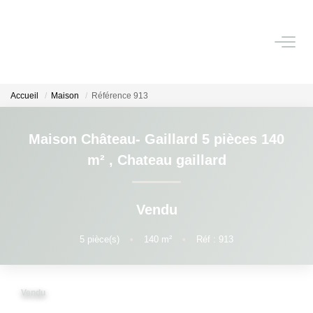
NOS BIENS
Accueil
Maison
Référence 913
Nos Biens Vendus
Maison Château- Gaillard 5 pièces 140
ESTIMATION IMMOBILIÈRE
m²
,
Chateau gaillard
NOS PRESTATIONS
Vendu
CHASSE IMMOBILIÈRE
5
pièce(s)
•
140
m²
•
Réf : 913
NOTRE AGENCE
Vendu
Qui Sommes-Nous