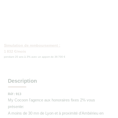
Nos Actualités
Avis Clients
CONTACT
Simulation de remboursement :
1 832 €/mois
pendant 20 ans à 3% avec un apport de 36 700 €
Description
Réf : 913
My Cocoon l'agence aux honoraires fixes 2% vous
présente:
A moins de 30 mn de Lyon et à proximité d'Ambérieu en