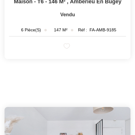
Maison - T6 - 146 M²
,
Amberieu En Bugey
Vendu
147
M²
Réf :
FA-AMB-9185
6
Pièce(s)