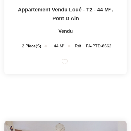
Appartement Vendu Loué - T2 - 44 M²
,
Pont D Ain
Vendu
44
M²
Réf :
FA-PTD-8662
2
Pièce(s)