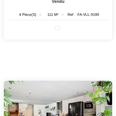
Vendu
111
M²
Réf :
FA-VLL-9180
4
Pièce(s)