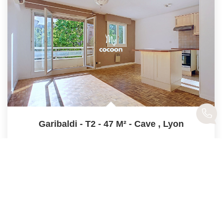
Garibaldi - T2 - 47 M² - Cave
,
Lyon
Vendu
46
M²
Réf :
PB-L7-8876
2
Pièce(s)