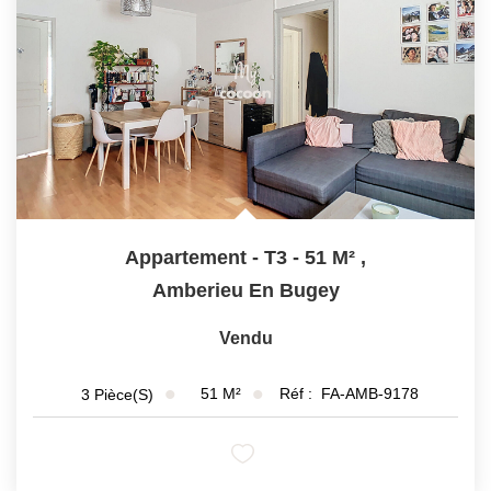
Appartement - T3 - 51 M²
,
Amberieu En Bugey
Vendu
51
M²
Réf :
FA-AMB-9178
3
Pièce(s)