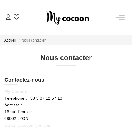
NOS BIENS
Accueil
Nous contacter
Nos Biens Vendus
Nous contacter
ESTIMATION IMMOBILIÈRE
Contactez-nous
NOS PRESTATIONS
My Cocoon
Téléphone :
+33 9 87 12 67 18
CHASSE IMMOBILIÈRE
Adresse :
16 rue Franklin
NOTRE AGENCE
69002
LYON
www.mycocoon-lyon.com