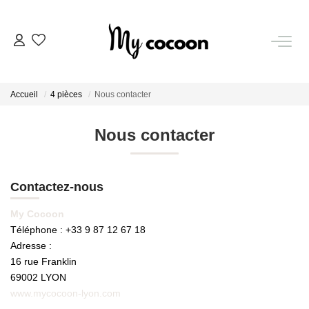
NOS BIENS
Accueil
4 pièces
Nous contacter
Nos Biens Vendus
Nous contacter
ESTIMATION IMMOBILIÈRE
Contactez-nous
NOS PRESTATIONS
My Cocoon
Téléphone :
+33 9 87 12 67 18
CHASSE IMMOBILIÈRE
Adresse :
16 rue Franklin
NOTRE AGENCE
69002
LYON
www.mycocoon-lyon.com